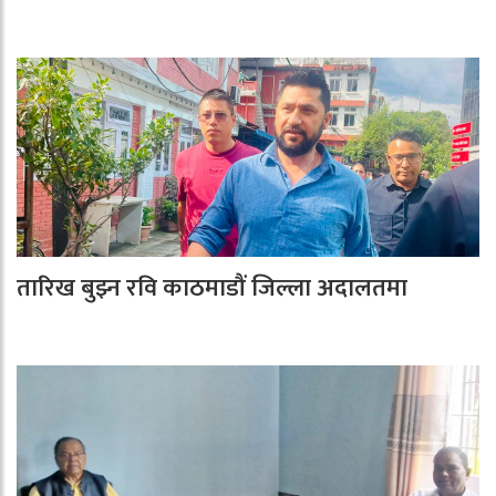
तारिख बुझ्न रवि काठमाडौं जिल्ला अदालतमा