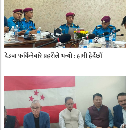
देउवा फर्किनेबारे प्रहरीले भन्यो : हामी हेर्दैछौं