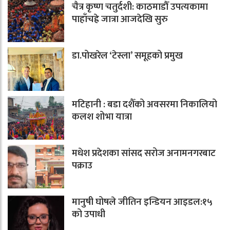
चैत्र कृष्ण चतुर्दशी: काठमाडौँ उपत्यकामा
पाहाँचह्रे जात्रा आजदेखि सुरु
डा.पोखरेल ‘टेस्ला’ समूहको प्रमुख
मटिहानी : बडा दशैँको अवसरमा निकालियो
कलश शोभा यात्रा
मधेश प्रदेशका सांसद सरोज अनामनगरबाट
पक्राउ
मानुषी घोषले जीतिन इन्डियन आइडल:१५
को उपाधी