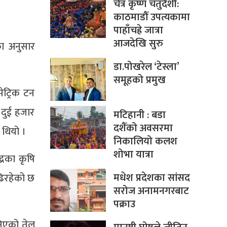
चैत्र कृष्ण चतुर्दशी:
काठमाडौँ उपत्यकामा
पाहाँचह्रे जात्रा
आजदेखि सुरु
का अनुसार
डा.पोखरेल ‘टेस्ला’
समूहको प्रमुख
ेट्रिक टन
 दुई हजार
मटिहानी : बडा
दशैँको अवसरमा
 थियो ।
निकालियो कलश
शोभा यात्रा
द्रका कृषि
मधेश प्रदेशका सांसद
बढिरहेको छ
सरोज अनामनगरबाट
पक्राउ
निएको तेल