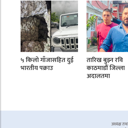
५ किलो गाँजासहित दुई
तारिख बुझ्न रवि
भारतीय पक्राउ
काठमाडौं जिल्ला
अदालतमा
अध्यक्ष तथा 