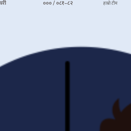
धरी
००० / ०८१–८२
हाम्रो टीम