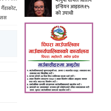
मानुषी घोषले जीतिन
इन्डियन आइडल:१५
 गैँडाकोट,
को उपाधी
रासस