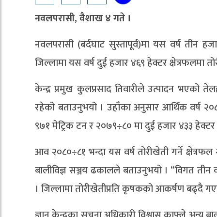
नवलपरासी, वैशाख ४ गते ।
नवलपरासी (बर्दघाट सुस्तापूर्व)मा यस वर्ष तीन हज
जिल्लामा यस वर्ष दुई हजार ४६९ हेक्टर क्षेत्रफलमा
केन्द्र प्रमुख कुलप्रसाद तिवारीले उत्पादन भएको 
रहेको बताउनुभयो । उहाँका अनुसार आर्थिक वर्ष २०८०
९७१ मेट्रिक टन र २०७९÷८० मा दुई हजार ४३३ हेक्टर क
आव २०८०÷८१ भन्दा यस वर्ष तोरीखेती गर्ने क्षेत्रफल २
बालीविज्ञ सञ्जय ढकालले बताउनुभयो । “विगत तीन वर्ष
। जिल्लामा तोरीखेतीप्रति कृषकको आकर्षण बढ्दै गए
ज्ञान केन्द्रका सूचना अधिकारी विश्वास काफ्ले अन्