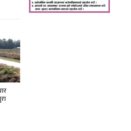
 चार
ुरा