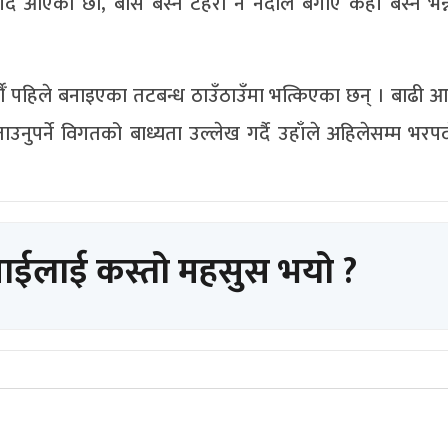
गर्दै आएका छौँ, बास बस्ने टहरा नै नदीले बगाए कहाँ बस्ने भन्न
षौँ पहिले बनाइएका तटबन्ध ठाउँठाउँमा भत्किएका छन् । बाढी आए
उनुपर्ने विगतको बाध्यता उल्लेख गर्दै उहाँले अहिलेसम्म भरपर्
पाईलाई कस्तो महसुस भयो ?