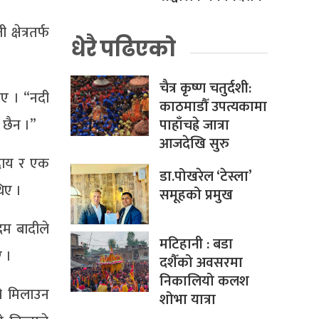
्षेत्रतर्फ
धेरै पढिएको
चैत्र कृष्ण चतुर्दशी:
ाए । “नदी
काठमाडौँ उपत्यकामा
पाहाँचह्रे जात्रा
 छैन ।”
आजदेखि सुरु
ुदाय र एक
डा.पोखरेल ‘टेस्ला’
िए ।
समूहको प्रमुख
पदम बादीले
मटिहानी : बडा
ए ।
दशैँको अवसरमा
निकालियो कलश
हो मिलाउन
शोभा यात्रा