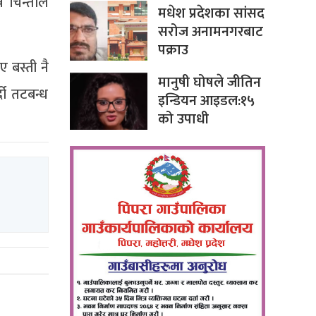
े चिन्ताले
मधेश प्रदेशका सांसद
सरोज अनामनगरबाट
पक्राउ
 बस्ती नै
मानुषी घोषले जीतिन
दो तटबन्ध
इन्डियन आइडल:१५
को उपाधी