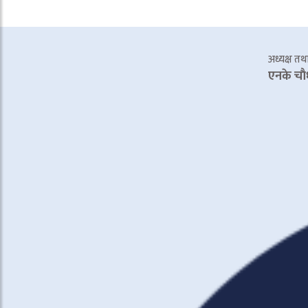
अध्यक्ष तथा 
एनके चाै