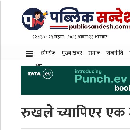
होमपेज
मुख्य खबर
समाज
राजनीति
थप
रुखले च्यापिएर एक ज