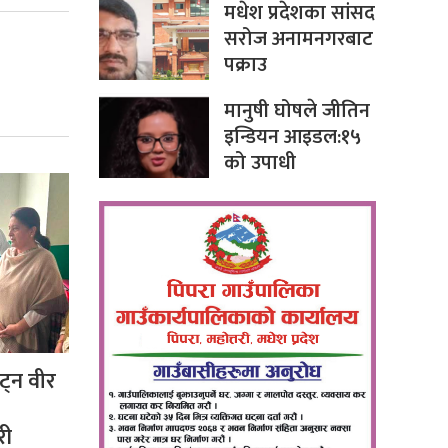
मधेश प्रदेशका सांसद
सरोज अनामनगरबाट
पक्राउ
मानुषी घोषले जीतिन
इन्डियन आइडल:१५
को उपाधी
ट्न वीर
री