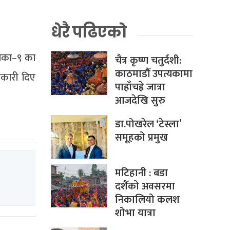
धेरै पढिएको
लिका–९ का
चैत्र कृष्ण चतुर्दशी:
काठमाडौँ उपत्यकामा
ानकारी दिए
पाहाँचह्रे जात्रा
आजदेखि सुरु
डा.पोखरेल ‘टेस्ला’
समूहको प्रमुख
मटिहानी : बडा
दशैँको अवसरमा
निकालियो कलश
शोभा यात्रा