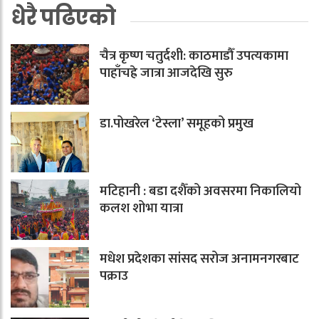
धेरै पढिएको
चैत्र कृष्ण चतुर्दशी: काठमाडौँ उपत्यकामा
पाहाँचह्रे जात्रा आजदेखि सुरु
डा.पोखरेल ‘टेस्ला’ समूहको प्रमुख
मटिहानी : बडा दशैँको अवसरमा निकालियो
कलश शोभा यात्रा
मधेश प्रदेशका सांसद सरोज अनामनगरबाट
पक्राउ