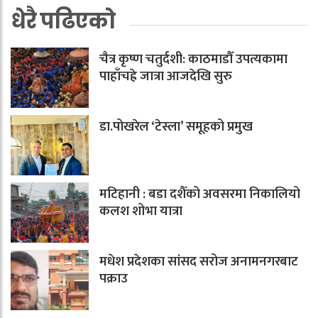
धेरै पढिएको
चैत्र कृष्ण चतुर्दशी: काठमाडौँ उपत्यकामा
पाहाँचह्रे जात्रा आजदेखि सुरु
डा.पोखरेल ‘टेस्ला’ समूहको प्रमुख
मटिहानी : बडा दशैँको अवसरमा निकालियो
कलश शोभा यात्रा
मधेश प्रदेशका सांसद सरोज अनामनगरबाट
पक्राउ