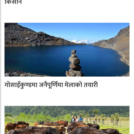
किसान
गोसाइँकुण्डमा जनैपूर्णिमा मेलाको तयारी