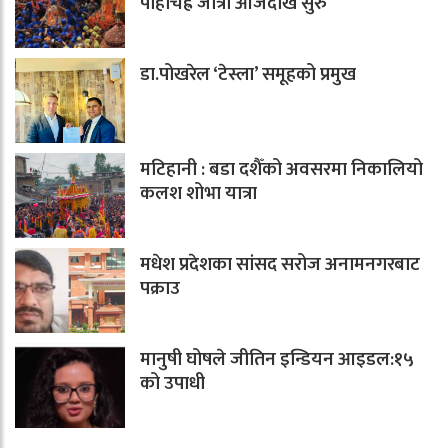
पाहाँचह्रे जात्रा आजदेखि सुरु
डा.पोखरेल ‘टेस्ला’ समूहको प्रमुख
मटिहानी : बडा दशैँको अवसरमा निकालियो
कलश शोभा यात्रा
मधेश प्रदेशका सांसद सरोज अनामनगरबाट
पक्राउ
मानुषी घोषले जीतिन इन्डियन आइडल:१५
को उपाधी