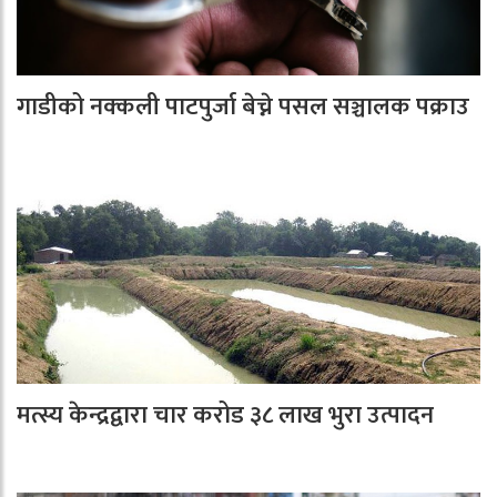
गाडीको नक्कली पाटपुर्जा बेच्ने पसल सञ्चालक पक्राउ
मत्स्य केन्द्रद्वारा चार करोड ३८ लाख भुरा उत्पादन