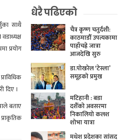
धेरै पढिएको
नुका साथै
चैत्र कृष्ण चतुर्दशी:
वडाध्यक्ष
काठमाडौँ उपत्यकामा
पाहाँचह्रे जात्रा
पमा प्रयोग
आजदेखि सुरु
डा.पोखरेल ‘टेस्ला’
समूहको प्रमुख
प्राविधिक
री दिए ।
मटिहानी : बडा
दशैँको अवसरमा
पाले बताए
निकालियो कलश
प्राकृतिक
शोभा यात्रा
मधेश प्रदेशका सांसद