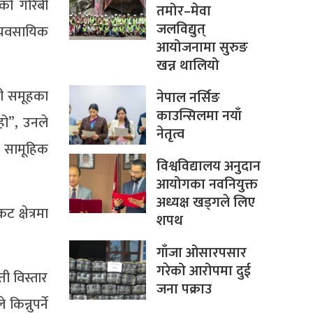
ेको गरिबी
तमोर–मेवा
जलविद्युत्
्यवसायिक
आयोजनामा सुरुङ
खन्न थालियो
मी समूहका
नेपाल नर्सिङ
काउन्सिलमा नयाँ
हो”, उनले
नेतृत्व
े सामूहिक
विश्वविद्यालय अनुदान
आयोगका नवनियुक्त
अध्यक्ष खड्गले लिए
 क्षेत्रमा
शपथ
गाँजा ओसारपसार
गरेको आरोपमा दुई
ी विस्तार
जना पक्राउ
िन्नुपर्ने