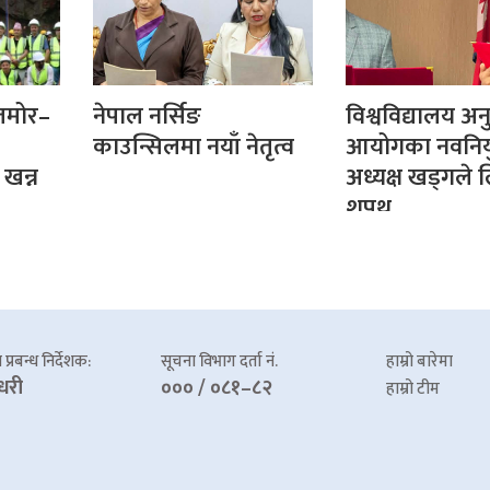
तमोर–
नेपाल नर्सिङ
विश्वविद्यालय अन
काउन्सिलमा नयाँ नेतृत्व
आयोगका नवनियु
खन्न
अध्यक्ष खड्गले 
शपथ
प्रबन्ध निर्देशक:
सूचना विभाग दर्ता नं.
हाम्रो बारेमा
धरी
००० / ०८१–८२
हाम्रो टीम