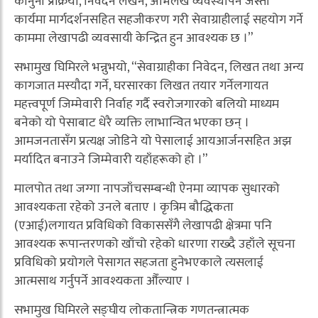
कानुनी प्रक्रिया, निवेदन लेखन, अभिलेख व्यवस्थापन जस्ता
कार्यमा मार्गदर्शनसहित सहजीकरण गरी सेवाग्राहीलाई सहयोग गर्ने
काममा लेखापढी व्यवसायी केन्द्रित हुन आवश्यक छ ।”
सभामुख घिमिरले भन्नुभयो, “सेवाग्राहीका निवेदन, लिखत तथा अन्य
कागजात मस्यौदा गर्ने, घरसारका लिखत तयार गर्नेलगायत
महत्त्वपूर्ण जिम्मेवारी निर्वाह गर्दै स्वरोजगारको बलियो माध्यम
बनेको यो पेसाबाट धेरै व्यक्ति लाभान्वित भएका छन् ।
आमजनतासँग प्रत्यक्ष जोडिने यो पेसालाई आयआर्जनसहित अझ
मर्यादित बनाउने जिम्मेवारी यहाँहरूको हो ।”
मालपोत तथा जग्गा नापजाँचसम्बन्धी ऐनमा व्यापक सुधारको
आवश्यकता रहेको उनले बताए । कृत्रिम बौद्धिकता
(एआई)लगायत प्रविधिको विकाससँगै लेखापढी क्षेत्रमा पनि
आवश्यक रूपान्तरणको खाँचो रहेको धारणा राख्दै उहाँले सूचना
प्रविधिको प्रयोगले पेसागत सहजता हुनेभएकाले त्यसलाई
आत्मसाथ गर्नुपर्ने आवश्यकता औँल्याए ।
सभामुख घिमिरले सङ्घीय लोकतान्त्रिक गणतन्त्रात्मक