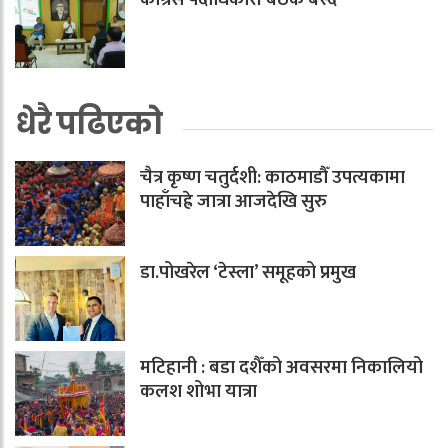
धेरै पढिएको
चैत्र कृष्ण चतुर्दशी: काठमाडौँ उपत्यकामा
पाहाँचह्रे जात्रा आजदेखि सुरु
डा.पोखरेल ‘टेस्ला’ समूहको प्रमुख
मटिहानी : बडा दशैँको अवसरमा निकालियो
कलश शोभा यात्रा