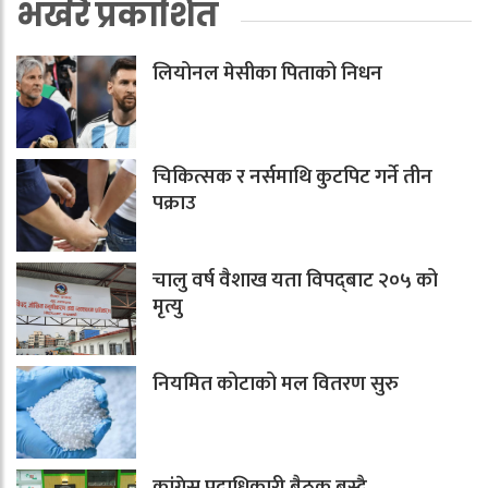
भर्खरै प्रकाशित
लियोनल मेसीका पिताको निधन
चिकित्सक र नर्समाथि कुटपिट गर्ने तीन
पक्राउ
चालु वर्ष वैशाख यता विपद्‌बाट २०५ को
मृत्यु
नियमित कोटाको मल वितरण सुरु
कांग्रेस पदाधिकारी बैठक बस्दै