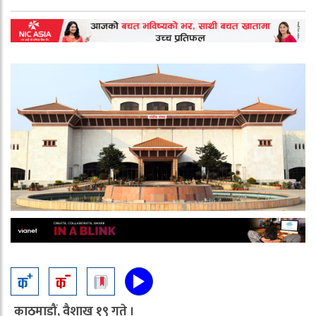
काठमाडौं, वैशाख १९ गते ।