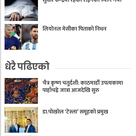
सुधार केन्द्रमा रहेका राइनको ज्यान गयो
लियोनल मेसीका पिताको निधन
धेरै पढिएको
चैत्र कृष्ण चतुर्दशी: काठमाडौँ उपत्यकामा
पाहाँचह्रे जात्रा आजदेखि सुरु
डा.पोखरेल ‘टेस्ला’ समूहको प्रमुख