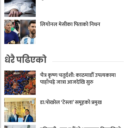
लियोनल मेसीका पिताको निधन
धेरै पढिएको
चैत्र कृष्ण चतुर्दशी: काठमाडौँ उपत्यकामा
पाहाँचह्रे जात्रा आजदेखि सुरु
डा.पोखरेल ‘टेस्ला’ समूहको प्रमुख