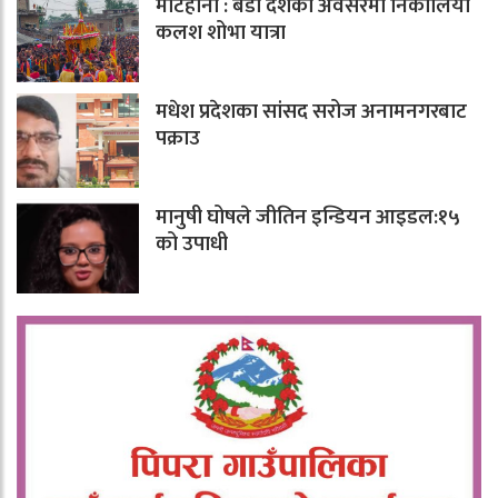
मटिहानी : बडा दशैँको अवसरमा निकालियो
कलश शोभा यात्रा
मधेश प्रदेशका सांसद सरोज अनामनगरबाट
पक्राउ
मानुषी घोषले जीतिन इन्डियन आइडल:१५
को उपाधी