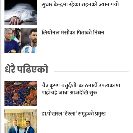
सुधार केन्द्रमा रहेका राइनको ज्यान गयो
लियोनल मेसीका पिताको निधन
धेरै पढिएको
चैत्र कृष्ण चतुर्दशी: काठमाडौँ उपत्यकामा
पाहाँचह्रे जात्रा आजदेखि सुरु
डा.पोखरेल ‘टेस्ला’ समूहको प्रमुख