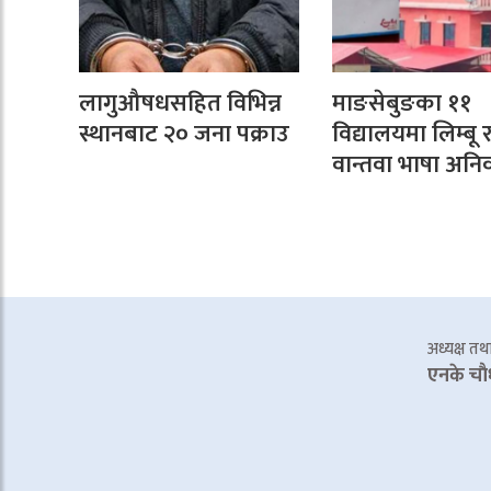
लागुऔषधसहित विभिन्न
माङसेबुङका ११
स्थानबाट २० जना पक्राउ
विद्यालयमा लिम्बू 
वान्तवा भाषा अनिवा
अध्यक्ष तथा 
एनके चाै