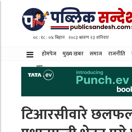
होमपेज
मुख्य खबर
समाज
राजनीति
थप
टिआरसीवारे छलफल ग