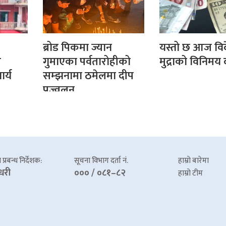
ब्रोड पिकमा ज्यान
यस्तो छ आज वि
र
गुमाएका पर्वतारोहीको
मुद्राको विनिमय
र्य
सम्झनामा ठमेलमा दीप
प्रज्वलन
प्रबन्ध निर्देशक:
सूचना विभाग दर्ता नं.
हाम्रो बारेमा
धरी
००० / ०८१–८२
हाम्रो टीम