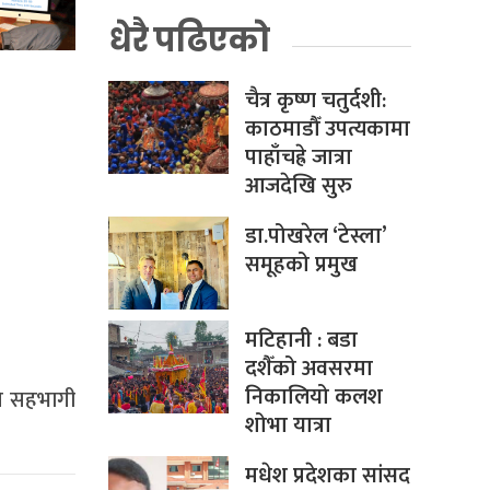
धेरै पढिएको
चैत्र कृष्ण चतुर्दशी:
काठमाडौँ उपत्यकामा
पाहाँचह्रे जात्रा
आजदेखि सुरु
डा.पोखरेल ‘टेस्ला’
समूहको प्रमुख
मटिहानी : बडा
दशैँको अवसरमा
निकालियो कलश
नि सहभागी
शोभा यात्रा
मधेश प्रदेशका सांसद