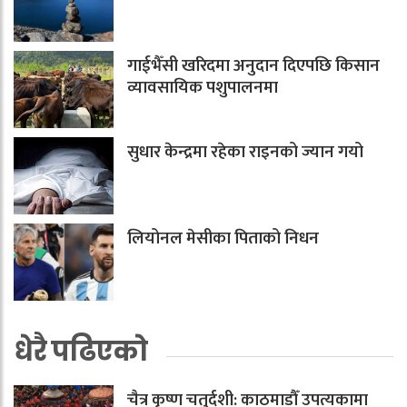
गाईभैँसी खरिदमा अनुदान दिएपछि किसान
व्यावसायिक पशुपालनमा
सुधार केन्द्रमा रहेका राइनको ज्यान गयो
लियोनल मेसीका पिताको निधन
धेरै पढिएको
चैत्र कृष्ण चतुर्दशी: काठमाडौँ उपत्यकामा