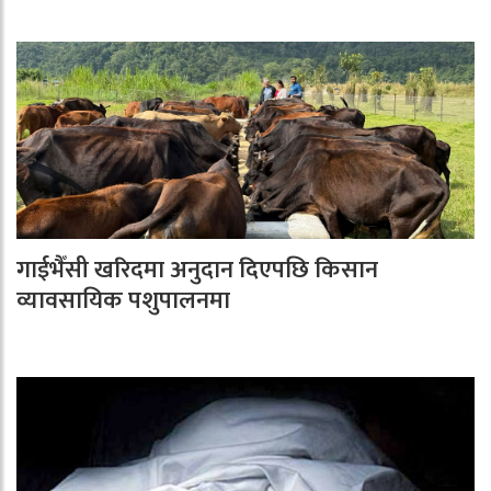
गाईभैँसी खरिदमा अनुदान दिएपछि किसान
व्यावसायिक पशुपालनमा