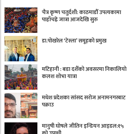
चैत्र कृष्ण चतुर्दशी: काठमाडौँ उपत्यकामा
पाहाँचह्रे जात्रा आजदेखि सुरु
डा.पोखरेल ‘टेस्ला’ समूहको प्रमुख
मटिहानी : बडा दशैँको अवसरमा निकालियो
कलश शोभा यात्रा
मधेश प्रदेशका सांसद सरोज अनामनगरबाट
पक्राउ
मानुषी घोषले जीतिन इन्डियन आइडल:१५
को उपाधी