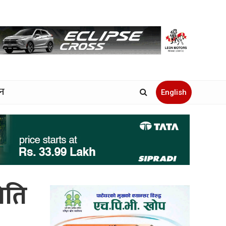
जन
English
िति