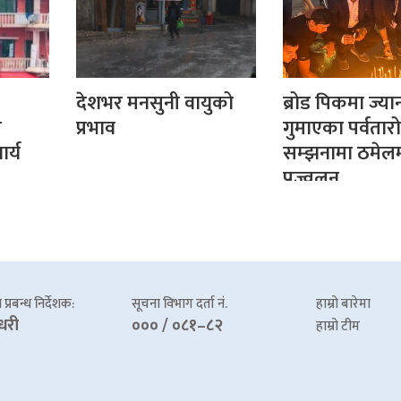
देशभर मनसुनी वायुको
ब्रोड पिकमा ज्या
र
प्रभाव
गुमाएका पर्वतार
र्य
सम्झनामा ठमेल
प्रज्वलन
प्रबन्ध निर्देशक:
सूचना विभाग दर्ता नं.
हाम्रो बारेमा
धरी
००० / ०८१–८२
हाम्रो टीम