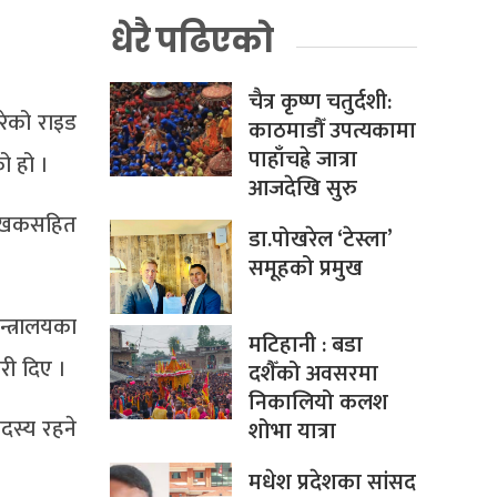
धेरै पढिएको
चैत्र कृष्ण चतुर्दशी:
रेको राइड
काठमाडौँ उपत्यकामा
पाहाँचह्रे जात्रा
ो हो ।
आजदेखि सुरु
लेखकसहित
डा.पोखरेल ‘टेस्ला’
समूहको प्रमुख
्त्रालयका
मटिहानी : बडा
ारी दिए ।
दशैँको अवसरमा
निकालियो कलश
दस्य रहने
शोभा यात्रा
मधेश प्रदेशका सांसद