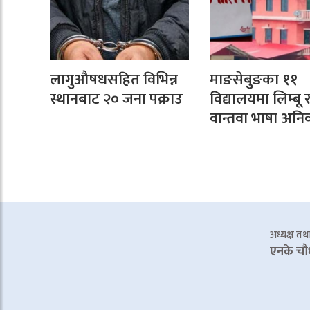
लागुऔषधसहित विभिन्न
माङसेबुङका ११
स्थानबाट २० जना पक्राउ
विद्यालयमा लिम्बू 
वान्तवा भाषा अनिवा
अध्यक्ष तथा 
एनके चाै