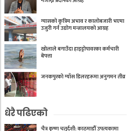
नजोख्न प्रदीपको आग्रह
ग्यासको कृत्रिम अभाव र कालोबजारी भएमा
उजुरी गर्न उद्योग मन्त्रालयको आग्रह
खोलाले बगाउँदा हाइड्रोपावरका कर्मचारी
बेपत्ता
जनकपुरको ग्याँस डिलरहरूमा अनुगमन तीव्र
धेरै पढिएको
चैत्र कृष्ण चतुर्दशी: काठमाडौँ उपत्यकामा