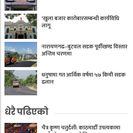
‘खुला बजार कारोबारसम्बन्धी कार्यविधि
लागू
नारायणगढ–बुटवल सडक पूर्वीखण्ड विस्तार
अन्तिम चरणमा
धनुषामा गत आर्थिक वर्षमा ५७ किमी सडक
ढलान
धेरै पढिएको
चैत्र कृष्ण चतुर्दशी: काठमाडौँ उपत्यकामा