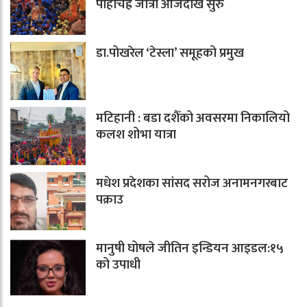
पाहाँचह्रे जात्रा आजदेखि सुरु
डा.पोखरेल ‘टेस्ला’ समूहको प्रमुख
मटिहानी : बडा दशैँको अवसरमा निकालियो
कलश शोभा यात्रा
मधेश प्रदेशका सांसद सरोज अनामनगरबाट
पक्राउ
मानुषी घोषले जीतिन इन्डियन आइडल:१५
को उपाधी