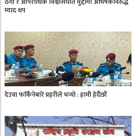
ठगी र आपराधिक विश्वासघात मुद्दामा अभिषेकविरुद्ध
म्याद थप
देउवा फर्किनेबारे प्रहरीले भन्यो : हामी हेर्दैछौं