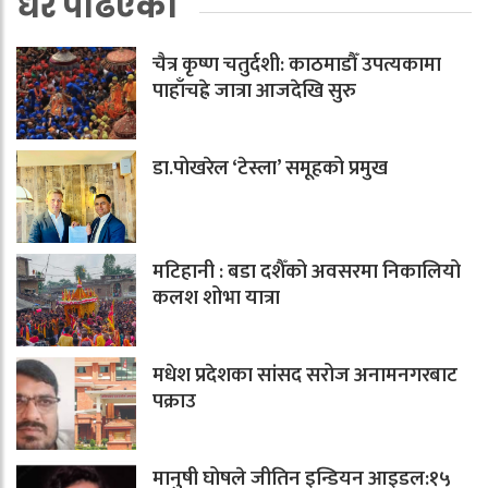
धेरै पढिएको
चैत्र कृष्ण चतुर्दशी: काठमाडौँ उपत्यकामा
पाहाँचह्रे जात्रा आजदेखि सुरु
डा.पोखरेल ‘टेस्ला’ समूहको प्रमुख
मटिहानी : बडा दशैँको अवसरमा निकालियो
कलश शोभा यात्रा
मधेश प्रदेशका सांसद सरोज अनामनगरबाट
पक्राउ
मानुषी घोषले जीतिन इन्डियन आइडल:१५