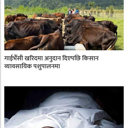
गाईभैँसी खरिदमा अनुदान दिएपछि किसान
व्यावसायिक पशुपालनमा