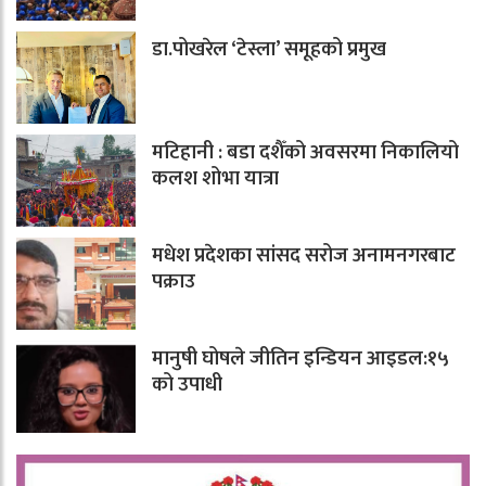
डा.पोखरेल ‘टेस्ला’ समूहको प्रमुख
मटिहानी : बडा दशैँको अवसरमा निकालियो
कलश शोभा यात्रा
मधेश प्रदेशका सांसद सरोज अनामनगरबाट
पक्राउ
मानुषी घोषले जीतिन इन्डियन आइडल:१५
को उपाधी