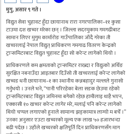
मुगु, असार ९ गते ।
विद्युत सेवा चुहावट हुँदा छायानाथ रारा नगरपालिका–११ कुसा
टाउमा दश खच्चर मरेका छन् । जिल्ला सदरमुकाम गमगढीबाट
सामान लिएर मुगुम कार्मारोङ गाउँपालिका जाँदै गरेका ती
खच्चरलाई नेपाल विद्युत् प्राधिकरण गमगाढ वितरण केन्द्रको
ट्रान्समिटरबाट विद्युत चुहावट हुँदा सो करेन्ट लागेको थियो ।
प्राधिकरणले कम क्षमताको ट्रान्समिटर राख्दा र विद्युत्को अर्थिङ
सुरक्षित नबनाउँदा आइतबार दिउँसो ती खच्चरलाई करेन्ट लागेको
खच्चड धनी छायानाथ–१ का स्थानीय कन्नबहादुर मल्लले गुनासो
गर्नुभयो । उनले भने, “पानी परिरहेका बेला सडक छेउमा रहेको
ट्रान्समिटरबाट विद्युत जमिनमा बगेको रहेछ हामीलाइ थाहै भएन,
एक्कासी १० खच्चर करेन्ट लागेर मरे, मलाई पनि करेन्ट लागेको
थियो चप्पल लगाएको हुनाले सामान्य झड्कामात्र लाग्यो म बचेँ ।”
उनका अनुसार एउटा खच्चरको मूल्य एक लाख ५० हजारभन्दा
बढी पर्दछ । उहाँले खच्चरको क्षतिपूर्ति दिन प्राधिकरणसँग माग