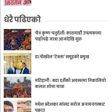
धेरै पढिएको
चैत्र कृष्ण चतुर्दशी: काठमाडौँ उपत्यकामा
पाहाँचह्रे जात्रा आजदेखि सुरु
डा.पोखरेल ‘टेस्ला’ समूहको प्रमुख
मटिहानी : बडा दशैँको अवसरमा निकालियो
कलश शोभा यात्रा
मधेश प्रदेशका सांसद सरोज अनामनगरबाट
पक्राउ