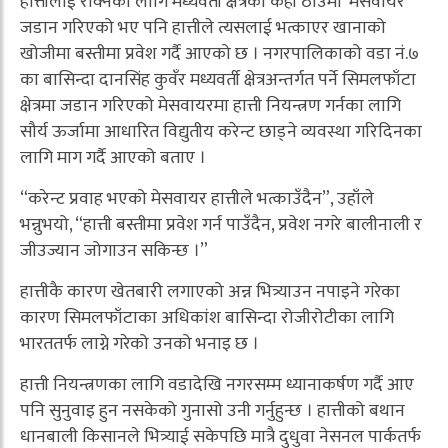
हात्तीलाई रोक्नका लागि मध्यवर्ती क्षेत्रका केही ठाउँमा ‘मेसवायर’
जडान गरिएको भए पनि हात्तीले त्यसलाई भत्काएर खानाको
खोजीमा बस्तीमा प्रवेश गर्दै आएको छ । नगरपालिकाको वडा नं.७
का बासिन्दा दानसिंह कुवँर मध्यवर्ती क्षेत्रअन्तर्गत पर्ने सिमलफाँटा
क्षेत्रमा जडान गरिएको मेसवायरमा हात्ती नियन्त्रण गर्नका लागि
सौर्य ऊर्जामा आधारित विद्युतीय करेन्ट छाड्ने व्यवस्था गरिदिनका
लागि माग गर्दै आएको बताए ।
“करेन्ट प्रवाह भएको मेसवायर हात्तीले भत्काउँदैन”, उहाँले
भन्नुभयो, “हात्ती बस्तीमा प्रवेश गर्न पाउँदैन, प्रवेश नगरे बालीनाली र
जीउज्यान जोगाउन सकिन्छ ।”
हात्तीकै कारण खेतबारी लगाएको अन्न भित्र्याउन नपाइने गरेका
कारण सिमलफाँटाका अधिकांश बासिन्दा रोजीरोटीका लागि
भारततर्फ लाग्ने गरेको उनको भनाइ छ ।
हात्ती नियन्त्रणका लागि वडादेखि नगरसम्म ध्यानाकर्षण गर्दै आए
पनि सुनुवाइ हुन नसकेको गुनासो उनी गर्नुहुन्छ । हात्तीको बथान
धानबाली किसानले भित्र्याई सकेपछि मात्रै दुधुवा नेसनल पार्कतर्फ