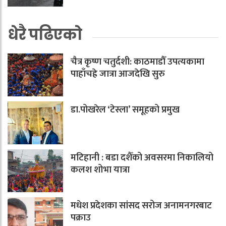
धेरै पढिएको
चैत्र कृष्ण चतुर्दशी: काठमाडौँ उपत्यकामा
पाहाँचह्रे जात्रा आजदेखि सुरु
डा.पोखरेल ‘टेस्ला’ समूहको प्रमुख
मटिहानी : बडा दशैँको अवसरमा निकालियो
कलश शोभा यात्रा
मधेश प्रदेशका सांसद सरोज अनामनगरबाट
पक्राउ