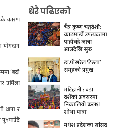
धेरै पढिएको
रहेकै कारण
चैत्र कृष्ण चतुर्दशी:
काठमाडौँ उपत्यकामा
पाहाँचह्रे जात्रा
मा योगदान
आजदेखि सुरु
डा.पोखरेल ‘टेस्ला’
समूहको प्रमुख
ममा ‘बद्री
ार उर्मिला
मटिहानी : बडा
दशैँको अवसरमा
निकालियो कलश
गी थापा र
शोभा यात्रा
 पु¥याउँदै
मधेश प्रदेशका सांसद