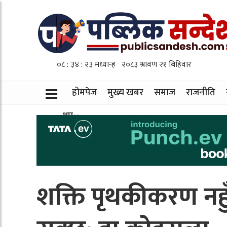
होमपेज
मुख्य खबर
समाज
राजनीति
थप
शक्ति पृथकीकरण नहुँद