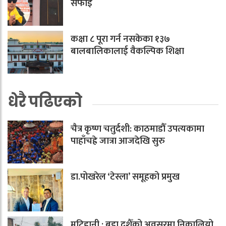
सफाइ
कक्षा ८ पूरा गर्न नसकेका १३७
बालबालिकालाई वैकल्पिक शिक्षा
धेरै पढिएको
चैत्र कृष्ण चतुर्दशी: काठमाडौँ उपत्यकामा
पाहाँचह्रे जात्रा आजदेखि सुरु
डा.पोखरेल ‘टेस्ला’ समूहको प्रमुख
मटिहानी : बडा दशैँको अवसरमा निकालियो