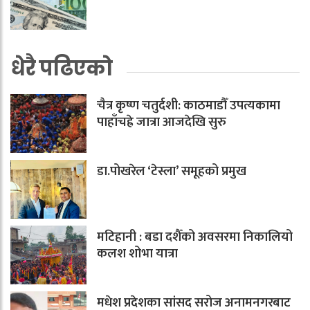
धेरै पढिएको
चैत्र कृष्ण चतुर्दशी: काठमाडौँ उपत्यकामा
पाहाँचह्रे जात्रा आजदेखि सुरु
डा.पोखरेल ‘टेस्ला’ समूहको प्रमुख
मटिहानी : बडा दशैँको अवसरमा निकालियो
कलश शोभा यात्रा
मधेश प्रदेशका सांसद सरोज अनामनगरबाट