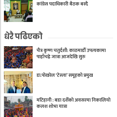
कांग्रेस पदाधिकारी बैठक बस्दै
धेरै पढिएको
चैत्र कृष्ण चतुर्दशी: काठमाडौँ उपत्यकामा
पाहाँचह्रे जात्रा आजदेखि सुरु
डा.पोखरेल ‘टेस्ला’ समूहको प्रमुख
मटिहानी : बडा दशैँको अवसरमा निकालियो
कलश शोभा यात्रा