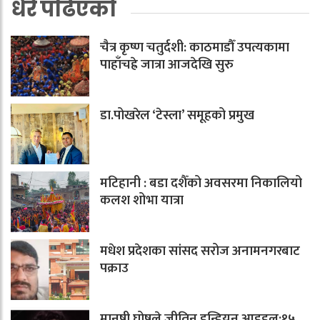
धेरै पढिएको
चैत्र कृष्ण चतुर्दशी: काठमाडौँ उपत्यकामा
पाहाँचह्रे जात्रा आजदेखि सुरु
डा.पोखरेल ‘टेस्ला’ समूहको प्रमुख
मटिहानी : बडा दशैँको अवसरमा निकालियो
कलश शोभा यात्रा
मधेश प्रदेशका सांसद सरोज अनामनगरबाट
पक्राउ
मानुषी घोषले जीतिन इन्डियन आइडल:१५