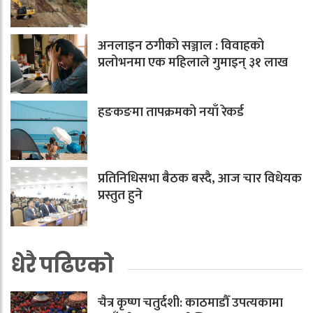
अनलाइन ठगीको सञ्जाल : विवाहको
प्रलोभनमा एक महिलाले गुमाइन् ३१ लाख
हङकङमा तापक्रमको नयाँ रेकर्ड
प्रतिनिधिसभा बैठक बस्दै, आज चार विधेयक
प्रस्तुत हुने
धेरै पढिएको
चैत्र कृष्ण चतुर्दशी: काठमाडौँ उपत्यकामा