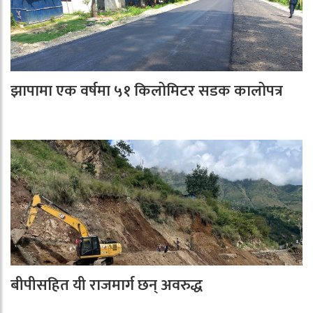
झापामा एक वर्षमा ५१ किलोमिटर सडक कालोपत्र
बीपीसहित यी राजमार्ग छन् अवरुद्ध