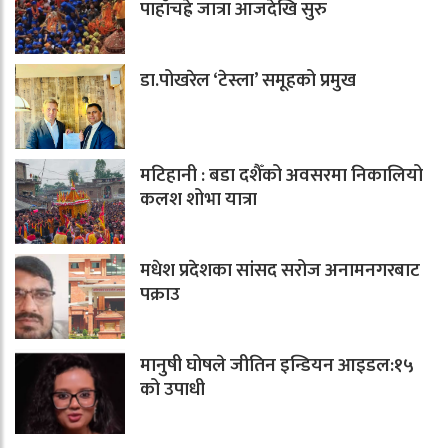
पाहाँचह्रे जात्रा आजदेखि सुरु
डा.पोखरेल ‘टेस्ला’ समूहको प्रमुख
मटिहानी : बडा दशैँको अवसरमा निकालियो
कलश शोभा यात्रा
मधेश प्रदेशका सांसद सरोज अनामनगरबाट
पक्राउ
मानुषी घोषले जीतिन इन्डियन आइडल:१५
को उपाधी