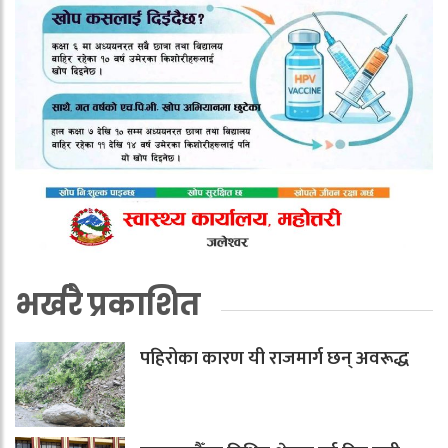
भर्खरै प्रकाशित
पहिरोका कारण यी राजमार्ग छन् अवरूद्ध