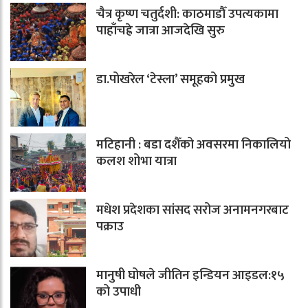
चैत्र कृष्ण चतुर्दशी: काठमाडौँ उपत्यकामा
पाहाँचह्रे जात्रा आजदेखि सुरु
डा.पोखरेल ‘टेस्ला’ समूहको प्रमुख
मटिहानी : बडा दशैँको अवसरमा निकालियो
कलश शोभा यात्रा
मधेश प्रदेशका सांसद सरोज अनामनगरबाट
पक्राउ
मानुषी घोषले जीतिन इन्डियन आइडल:१५
को उपाधी