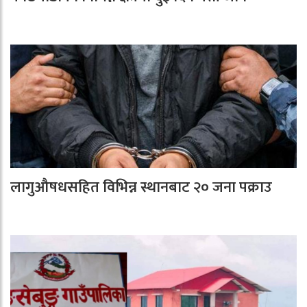
लागुऔषधसहित विभिन्न स्थानबाट २० जना पक्राउ