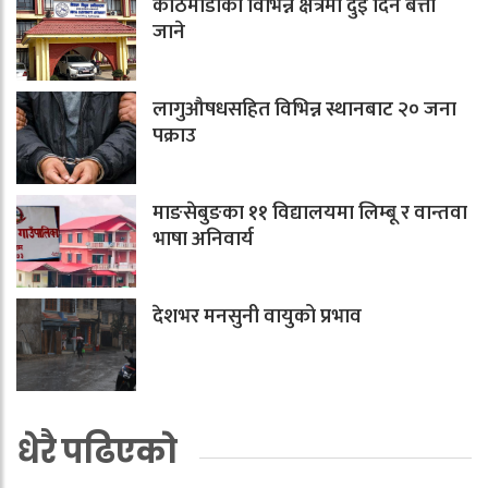
काठमाडौँका विभिन्न क्षेत्रमा दुई दिन बत्ती
जाने
लागुऔषधसहित विभिन्न स्थानबाट २० जना
पक्राउ
माङसेबुङका ११ विद्यालयमा लिम्बू र वान्तवा
भाषा अनिवार्य
देशभर मनसुनी वायुको प्रभाव
धेरै पढिएको