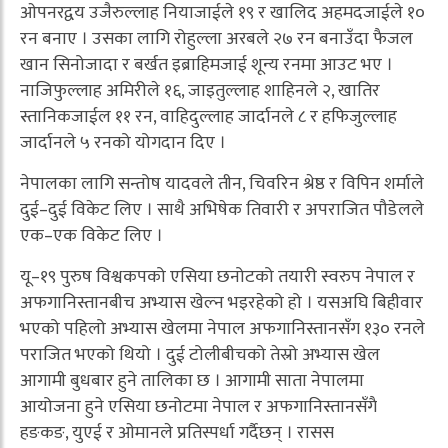
ओपनरद्वय उजैरुल्लाह नियाजाईले १९ र खालिद अहमदजाईले १०
रन बनाए । उसका लागि रोहुल्ला अरबले २७ रन बनाउँदा फैजल
खान सिनोजादा र बर्खत इब्राहिमजाई शून्य रनमा आउट भए ।
नाजिफुल्लाह अमिरीले १६, जाइतुल्लाह शाहिनले २, खातिर
स्तानिकजाईल ११ रन, वाहिदुल्लाह जार्दानले ८ र हफिजुल्लाह
जार्दानले ५ रनको योगदान दिए ।
नेपालका लागि सन्तोष यादवले तीन, चिवरिन श्रेष्ठ र विपिन शर्माले
दुई–दुई विकेट लिए । साथै अभिषेक तिवारी र अपराजित पौडेलले
एक–एक विकेट लिए ।
यू–१९ पुरुष विश्वकपको एसिया छनोटको तयारी स्वरुप नेपाल र
अफगानिस्तानबीच अभ्यास खेल्न भइरहेको हो । यसअघि बिहीवार
भएको पहिलो अभ्यास खेलमा नेपाल अफगानिस्तानसँग १३० रनले
पराजित भएको थियो । दुई टोलीबीचको तेस्रो अभ्यास खेल
आगामी बुधबार हुने तालिका छ । आगामी साता नेपालमा
आयोजना हुने एसिया छनोटमा नेपाल र अफगानिस्तानसँगै
हङकङ, युएई र ओमानले प्रतिस्पर्धा गर्दैछन् । रासस