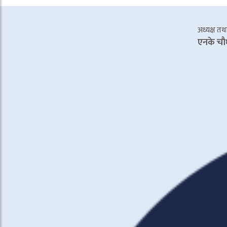
अध्यक्ष तथा 
एनके चाै