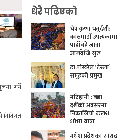
धेरै पढिएको
चैत्र कृष्ण चतुर्दशी:
काठमाडौँ उपत्यकामा
पाहाँचह्रे जात्रा
आजदेखि सुरु
डा.पोखरेल ‘टेस्ला’
समूहको प्रमुख
जना गर्ने
मटिहानी : बडा
दशैँको अवसरमा
निकालियो कलश
झै नितिगत
शोभा यात्रा
मधेश प्रदेशका सांसद