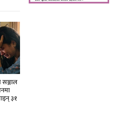
सञ्जाल
भनमा
ाइन् ३१