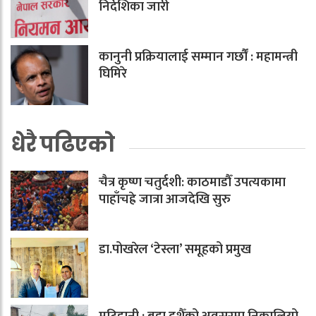
निर्देशिका जारी
कानुनी प्रक्रियालाई सम्मान गर्छौं : महामन्त्री
घिमिरे
धेरै पढिएको
चैत्र कृष्ण चतुर्दशी: काठमाडौँ उपत्यकामा
पाहाँचह्रे जात्रा आजदेखि सुरु
डा.पोखरेल ‘टेस्ला’ समूहको प्रमुख