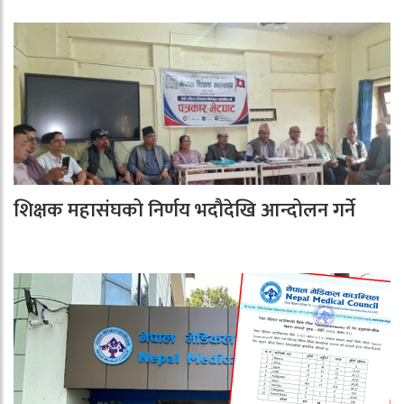
शिक्षक महासंघको निर्णय भदौदेखि आन्दोलन गर्ने