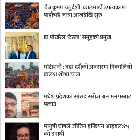
चैत्र कृष्ण चतुर्दशी: काठमाडौँ उपत्यकामा
पाहाँचह्रे जात्रा आजदेखि सुरु
डा.पोखरेल ‘टेस्ला’ समूहको प्रमुख
मटिहानी : बडा दशैँको अवसरमा निकालियो
कलश शोभा यात्रा
मधेश प्रदेशका सांसद सरोज अनामनगरबाट
पक्राउ
मानुषी घोषले जीतिन इन्डियन आइडल:१५
को उपाधी