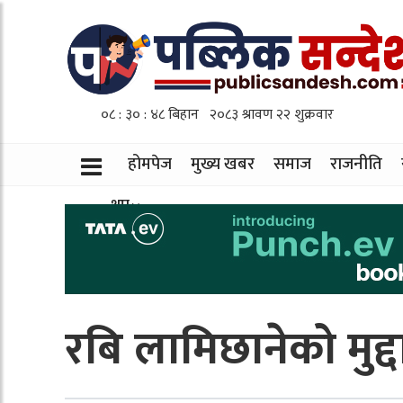
होमपेज
मुख्य खबर
समाज
राजनीति
थप
रबि लामिछानेको मुद्