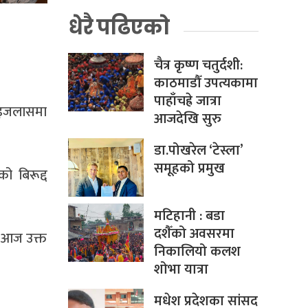
धेरै पढिएको
चैत्र कृष्ण चतुर्दशी:
काठमाडौँ उपत्यकामा
पाहाँचह्रे जात्रा
को इजलासमा
आजदेखि सुरु
डा.पोखरेल ‘टेस्ला’
समूहको प्रमुख
ो बिरूद्द
मटिहानी : बडा
दशैँको अवसरमा
। आज उक्त
निकालियो कलश
शोभा यात्रा
मधेश प्रदेशका सांसद