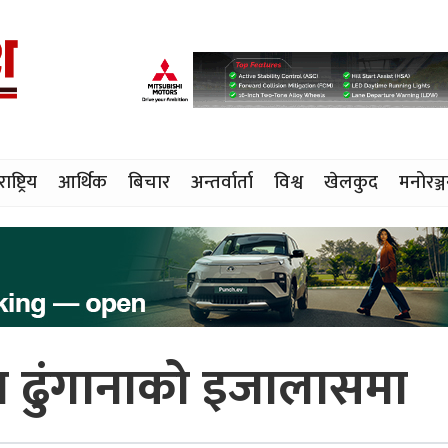
राष्ट्रिय
आर्थिक
बिचार
अन्तर्वार्ता
विश्व
खेलकुद
मनोरञ्
दा ढुंगानाको इजालासमा