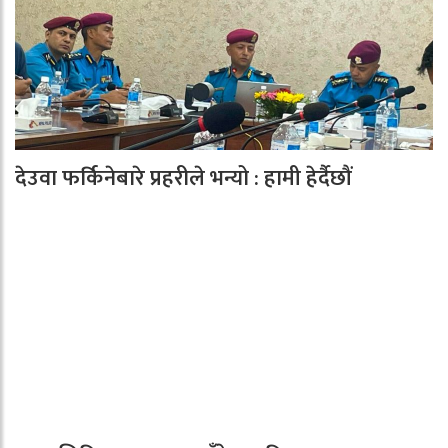
देउवा फर्किनेबारे प्रहरीले भन्यो : हामी हेर्दैछौं