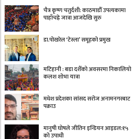
चैत्र कृष्ण चतुर्दशी: काठमाडौँ उपत्यकामा
पाहाँचह्रे जात्रा आजदेखि सुरु
डा.पोखरेल ‘टेस्ला’ समूहको प्रमुख
मटिहानी : बडा दशैँको अवसरमा निकालियो
कलश शोभा यात्रा
मधेश प्रदेशका सांसद सरोज अनामनगरबाट
पक्राउ
मानुषी घोषले जीतिन इन्डियन आइडल:१५
को उपाधी