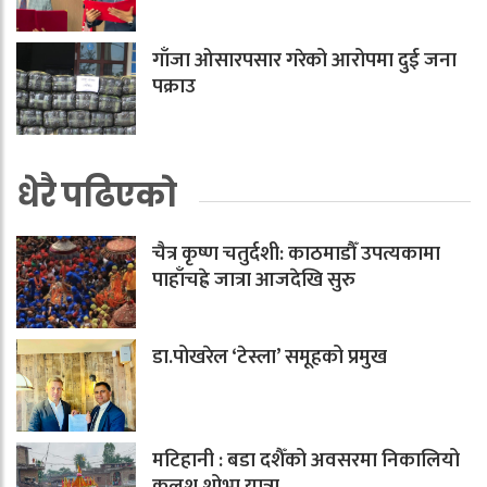
गाँजा ओसारपसार गरेको आरोपमा दुई जना
पक्राउ
धेरै पढिएको
चैत्र कृष्ण चतुर्दशी: काठमाडौँ उपत्यकामा
पाहाँचह्रे जात्रा आजदेखि सुरु
डा.पोखरेल ‘टेस्ला’ समूहको प्रमुख
मटिहानी : बडा दशैँको अवसरमा निकालियो
कलश शोभा यात्रा