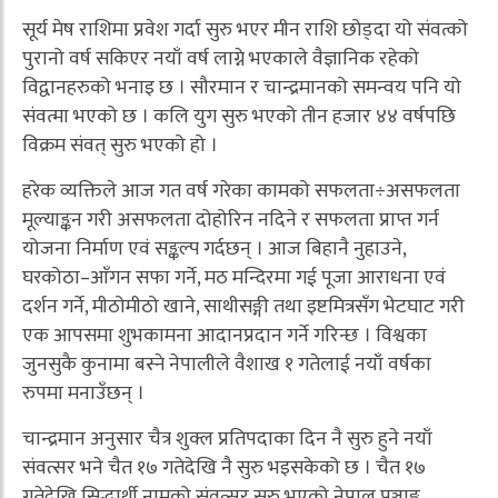
सूर्य मेष राशिमा प्रवेश गर्दा सुरु भएर मीन राशि छोड्दा यो संवत्को
पुरानो वर्ष सकिएर नयाँ वर्ष लाग्ने भएकाले वैज्ञानिक रहेको
विद्वानहरुको भनाइ छ । सौरमान र चान्द्रमानको समन्वय पनि यो
संवत्मा भएको छ । कलि युग सुरु भएको तीन हजार ४४ वर्षपछि
विक्रम संवत् सुरु भएको हो ।
हरेक व्यक्तिले आज गत वर्ष गरेका कामको सफलता÷असफलता
मूल्याङ्कन गरी असफलता दोहोरिन नदिने र सफलता प्राप्त गर्न
योजना निर्माण एवं सङ्कल्प गर्दछन् । आज बिहानै नुहाउने,
घरकोठा–आँगन सफा गर्ने, मठ मन्दिरमा गई पूजा आराधना एवं
दर्शन गर्ने, मीठोमीठो खाने, साथीसङ्गी तथा इष्टमित्रसँग भेटघाट गरी
एक आपसमा शुभकामना आदानप्रदान गर्ने गरिन्छ । विश्वका
जुनसुकै कुनामा बस्ने नेपालीले वैशाख १ गतेलाई नयाँ वर्षका
रुपमा मनाउँछन् ।
चान्द्रमान अनुसार चैत्र शुक्ल प्रतिपदाका दिन नै सुरु हुने नयाँ
संवत्सर भने चैत १७ गतेदेखि नै सुरु भइसकेको छ । चैत १७
गतेदेखि सिद्धार्थी नामको संवत्सर सुरु भएको नेपाल पञ्चाङ्ग