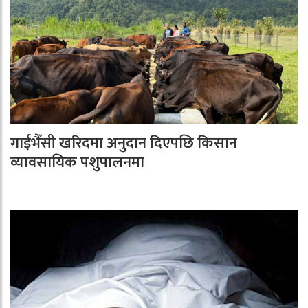
गाईभैँसी खरिदमा अनुदान दिएपछि किसान
व्यावसायिक पशुपालनमा