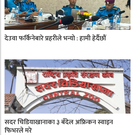
देउवा फर्किनेबारे प्रहरीले भन्यो : हामी हेर्दैछौं
सदर चिडियाखानाका ३ बँदेल अफ्रिकन स्वाइन
फिभरले मरे