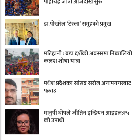
पाहाँचह्रे जात्रा आजदेखि सुरु
डा.पोखरेल ‘टेस्ला’ समूहको प्रमुख
मटिहानी : बडा दशैँको अवसरमा निकालियो
कलश शोभा यात्रा
मधेश प्रदेशका सांसद सरोज अनामनगरबाट
पक्राउ
मानुषी घोषले जीतिन इन्डियन आइडल:१५
को उपाधी