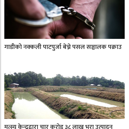
गाडीको नक्कली पाटपुर्जा बेच्ने पसल सञ्चालक पक्राउ
मत्स्य केन्द्रद्वारा चार करोड ३८ लाख भुरा उत्पादन