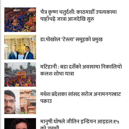
चैत्र कृष्ण चतुर्दशी: काठमाडौँ उपत्यकामा
पाहाँचह्रे जात्रा आजदेखि सुरु
डा.पोखरेल ‘टेस्ला’ समूहको प्रमुख
मटिहानी : बडा दशैँको अवसरमा निकालियो
कलश शोभा यात्रा
मधेश प्रदेशका सांसद सरोज अनामनगरबाट
पक्राउ
मानुषी घोषले जीतिन इन्डियन आइडल:१५
को उपाधी