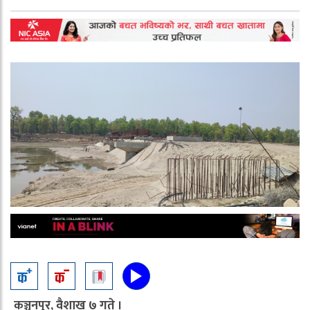
कञ्चनपुर, वैशाख ७ गते ।