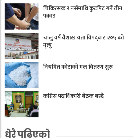
चिकित्सक र नर्समाथि कुटपिट गर्ने तीन
पक्राउ
चालु वर्ष वैशाख यता विपद्‌बाट २०५ को
मृत्यु
नियमित कोटाको मल वितरण सुरु
कांग्रेस पदाधिकारी बैठक बस्दै
धेरै पढिएको