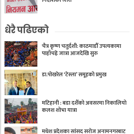
निर्देशिका जारी
धेरै पढिएको
चैत्र कृष्ण चतुर्दशी: काठमाडौँ उपत्यकामा
पाहाँचह्रे जात्रा आजदेखि सुरु
डा.पोखरेल ‘टेस्ला’ समूहको प्रमुख
मटिहानी : बडा दशैँको अवसरमा निकालियो
कलश शोभा यात्रा
मधेश प्रदेशका सांसद सरोज अनामनगरबाट