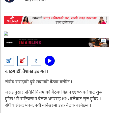
🔖
काठमाडौं, वैशाख ३० गते ।
संघीय संसदको दुबै सदनको बैठक बस्दैँछ ।
जसअनुसार प्रतिनिधिसभाको बैठक बिहान ११ः०० बजेवाट सुरू
हुनेछ भने राष्ट्रियसभा बैठक अपरान्ह १ः१५ बजेबाट सुरू हुनेछ ।
संघीय संसद भवन, नयाँ बानेश्वरमा उक्त बैठक बस्नेछन ।