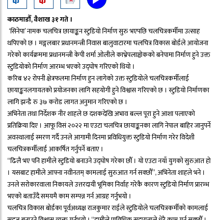
काठमाडौँ, वैशाख ३१ गते ।
‘सिनेपा’ नामक चलचित्र छायाङ्कन स्टुडियो निर्माण सुरु भएपछि चलचित्रकर्मीमा उत्साह
थपिएको छ । मङ्गलबार प्रधानमन्त्री निवास बालुवाटारमा चलचित्र विकास बोर्डले आयोजना
गरेको कार्यक्रममा प्रधानमन्त्री केपी शर्मा ओलीले काभ्रेपलाञ्चोकको बनेपामा निर्माण हुने उक्त
स्टुडियोको निर्माण आरम्भ भएको उद्घोष गरिएको थियो ।
करिब ४२ रोपनी क्षेत्रफलमा निर्माण हुन लागेको उक्त स्टुडियोले चलचित्रकर्मीलाई
छायाङ्कनलगायतको प्रयोजनका लागि सहयोगी हुने विश्वास गरिएको छ । स्टुडियो निर्माणका
लागि झन्डै रु ३७ करोड लागत अनुमान गरिएको छ ।
अभिनेता तथा निर्देशक नीर शाहले छ दशकदेखि अभाव बल्ल पूरा हुने आशा पलाएको
प्रतिक्रिया दिए । आफू विसं २०२२ मा एउटा चलचित्र छायाङ्कनका लागि नेपाल बाहिर जानुपर्ने
अवस्थालाई स्मरण गर्दै उनले आगामी दिनमा प्रविधियुक्त स्टुडियो निर्माण गरेर विदेशी
चलचित्रकर्मीलाई आकर्षित गर्नुपर्ने बताए ।
“ढिलै भए पनि हामीले स्टुडियो बनाउने उद्घोष गरेका छौँ । यो एउटा नयाँ युगको सुरुआत हो
। यसबाट हामीले आफ्ना नवीनतम् कामलाई सुरुआत गर्न सक्छौँ”, अभिनेता शाहले भने ।
उनले सरोकारवाला निकायले उत्तरदायी भूमिका निर्वाह गरेकै कारण स्टुडियो निर्माण प्रारम्भ
भएको बताउँदै समयमै काम सम्पन्न गर्न आग्रह गर्नुभयो ।
चलचित्र विकास बोर्डका पूर्वअध्यक्ष राजकुमार राईले स्टुडियोले चलचित्रकर्मीको कामलाई
सहज बनाउने विश्वास व्यक्त गर्नुभयो । “हामीले प्राविधिक सहायताले धेरै काम गर्न सक्छौँ ।