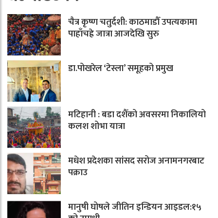
चैत्र कृष्ण चतुर्दशी: काठमाडौँ उपत्यकामा
पाहाँचह्रे जात्रा आजदेखि सुरु
डा.पोखरेल ‘टेस्ला’ समूहको प्रमुख
मटिहानी : बडा दशैँको अवसरमा निकालियो
कलश शोभा यात्रा
मधेश प्रदेशका सांसद सरोज अनामनगरबाट
पक्राउ
मानुषी घोषले जीतिन इन्डियन आइडल:१५