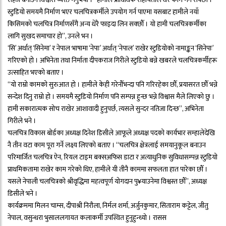
स्टुडियो समयमै निर्माण भएर चलचित्रकर्मीले उपयोग गर्न पाएमा यसबाट हामीले नयाँ
किसिमको चलचित्र निर्माणसँगै अन्य धेरै फाइदा लिन सक्छौँ । यो हामी चलचित्रकर्मीका
लागि सुखद समाचार हो”, उनले भन ।
‘सि’ अर्थात् ‘सिनेमा’ र नेपाल भाषामा ‘नेपाः’ अर्थात् ‘नेपाल’ राखेर स्टुडियोको नामाङ्कन ‘सिनेपाः’
गरिएको हो । अभिनेता तथा निर्माता दीपकराज गिरीले स्टुडियो बन्ने खबरले चलचित्रकर्मीहरू
उत्साहित भएको बताए ।
“यो राम्रो कामको सुरुआत हो । हामीले केही गरेनौँभन्दा पनि गरिरहेका छौँ, प्रयासरत छौँ भन्ने
सन्देश दिनु राम्रो हो । समयमै स्टुडियो निर्माण पनि सम्पन्न हुन्छ भन्ने विश्वास मैले लिएको छु ।
हामी सकारात्मक सोच राखेर आशावादी हुनुपर्छ, त्यसले सुन्दर नतिजा दिन्छ”, अभिनेता
गिरीले भने ।
चलचित्र विकास बोर्डका अध्यक्ष दिनेश डिसीले आफूले अध्यक्ष पदको कार्यभार सम्हालेदेखि
नै तीन वटा काम पूरा गर्ने लक्ष्य लिएको बताए । “चलचित्र क्षेत्रलाई समयानुकूल बनाउन
परिमार्जित चलचित्र ऐन, रियल टाइम बक्सअफिस डाटा र अत्याधुनिक सुविधासम्पन्न स्टुडियो
प्राथमिकतामा राखेर काम गरेको थिए, हामीले यी तीनै काममा सफलता हात पारेका छौँ ।
यसले नेपाली चलचित्रको श्रीवृद्धिमा महत्वपूर्ण योगदान पु¥याउनेमा विश्वस्त छौँ”, अध्यक्ष
डिसीले भने ।
कार्यक्रममा मिलन चाम्स, दीपाश्री निरौला, निर्मल शर्मा, अर्जुनकुमार, सिताराम कट्टेल, जीतु
नेपाल, वसुन्धरा भुसाललगायत कलाकर्मी उपस्थित हुनुहुन्थ्यो । रासस