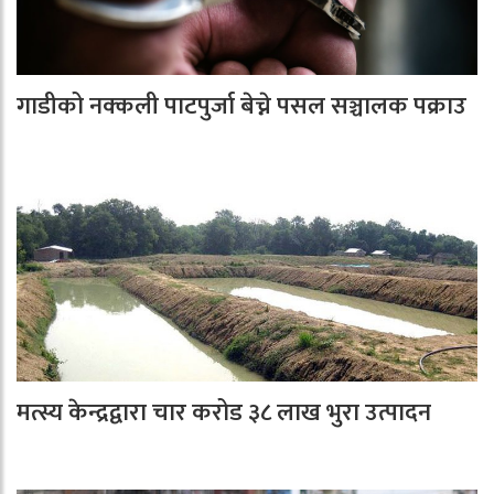
गाडीको नक्कली पाटपुर्जा बेच्ने पसल सञ्चालक पक्राउ
मत्स्य केन्द्रद्वारा चार करोड ३८ लाख भुरा उत्पादन