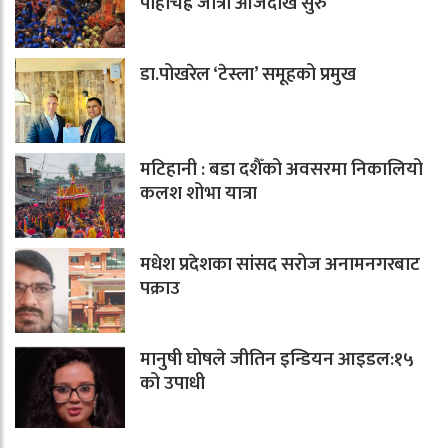
पाहाँचह्रे जात्रा आजदेखि सुरु
डा.पोखरेल ‘टेस्ला’ समूहको प्रमुख
मटिहानी : बडा दशैँको अवसरमा निकालियो
कलश शोभा यात्रा
मधेश प्रदेशका सांसद सरोज अनामनगरबाट
पक्राउ
मानुषी घोषले जीतिन इन्डियन आइडल:१५
को उपाधी