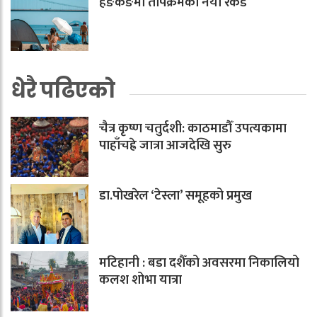
हङकङमा तापक्रमको नयाँ रेकर्ड
धेरै पढिएको
चैत्र कृष्ण चतुर्दशी: काठमाडौँ उपत्यकामा
पाहाँचह्रे जात्रा आजदेखि सुरु
डा.पोखरेल ‘टेस्ला’ समूहको प्रमुख
मटिहानी : बडा दशैँको अवसरमा निकालियो
कलश शोभा यात्रा