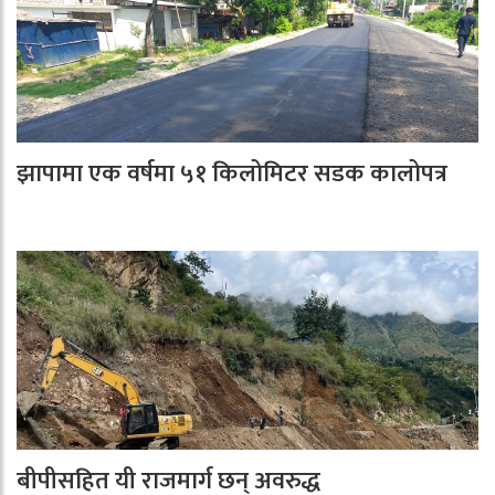
झापामा एक वर्षमा ५१ किलोमिटर सडक कालोपत्र
बीपीसहित यी राजमार्ग छन् अवरुद्ध