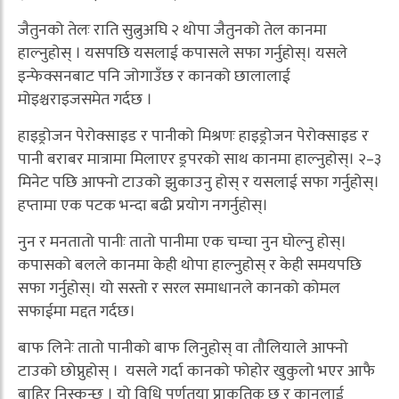
जैतुनको तेलः राति सुत्नुअघि २ थोपा जैतुनको तेल कानमा
हाल्नुहोस् । यसपछि यसलाई कपासले सफा गर्नुहोस्। यसले
इन्फेक्सनबाट पनि जोगाउँछ र कानको छालालाई
मोइश्चराइजसमेत गर्दछ ।
हाइड्रोजन पेरोक्साइड र पानीको मिश्रणः हाइड्रोजन पेरोक्साइड र
पानी बराबर मात्रामा मिलाएर ड्रपरको साथ कानमा हाल्नुहोस्। २–३
मिनेट पछि आफ्नो टाउको झुकाउनु होस् र यसलाई सफा गर्नुहोस्।
हप्तामा एक पटक भन्दा बढी प्रयोग नगर्नुहोस्।
नुन र मनतातो पानीः तातो पानीमा एक चम्चा नुन घोल्नु होस्।
कपासको बलले कानमा केही थोपा हाल्नुहोस् र केही समयपछि
सफा गर्नुहोस्। यो सस्तो र सरल समाधानले कानको कोमल
सफाईमा मद्दत गर्दछ।
बाफ लिनेः तातो पानीको बाफ लिनुहोस् वा तौलियाले आफ्नो
टाउको छोप्नुहोस् । यसले गर्दा कानको फोहोर खुकुलो भएर आफै
बाहिर निस्कन्छ । यो विधि पूर्णतया प्राकृतिक छ र कानलाई