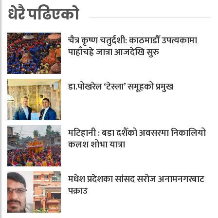
धेरै पढिएको
चैत्र कृष्ण चतुर्दशी: काठमाडौँ उपत्यकामा
पाहाँचह्रे जात्रा आजदेखि सुरु
डा.पोखरेल ‘टेस्ला’ समूहको प्रमुख
मटिहानी : बडा दशैँको अवसरमा निकालियो
कलश शोभा यात्रा
मधेश प्रदेशका सांसद सरोज अनामनगरबाट
पक्राउ