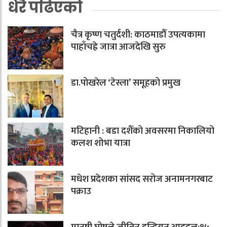
धेरै पढिएको
चैत्र कृष्ण चतुर्दशी: काठमाडौँ उपत्यकामा
पाहाँचह्रे जात्रा आजदेखि सुरु
डा.पोखरेल ‘टेस्ला’ समूहको प्रमुख
मटिहानी : बडा दशैँको अवसरमा निकालियो
कलश शोभा यात्रा
मधेश प्रदेशका सांसद सरोज अनामनगरबाट
पक्राउ