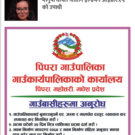
मानुषी घोषले जीतिन इन्डियन आइडल:१५
को उपाधी