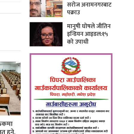
सरोज अनामनगरबाट
पक्राउ
मानुषी घोषले जीतिन
इन्डियन आइडल:१५
को उपाधी
ैठकमा
ुत हुने,