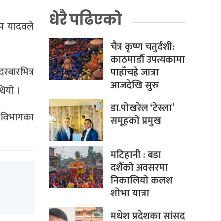
धेरै पढिएको
ीप यादवले
चैत्र कृष्ण चतुर्दशी:
काठमाडौँ उपत्यकामा
रबारभित्र
पाहाँचह्रे जात्रा
आजदेखि सुरु
थियो ।
डा.पोखरेल ‘टेस्ला’
न विभागका
समूहको प्रमुख
मटिहानी : बडा
दशैँको अवसरमा
निकालियो कलश
शोभा यात्रा
मधेश प्रदेशका सांसद