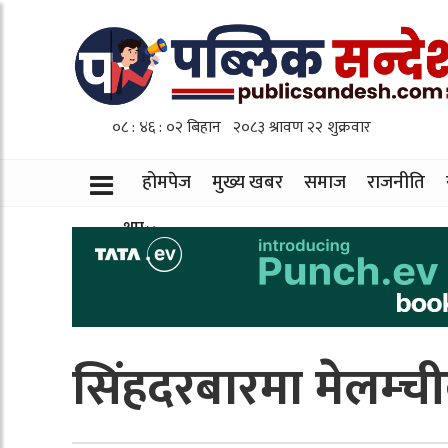
होमपेज
मुख्य खबर
समाज
राजनीति
थप
सिंहदरबारमा मेलम्च