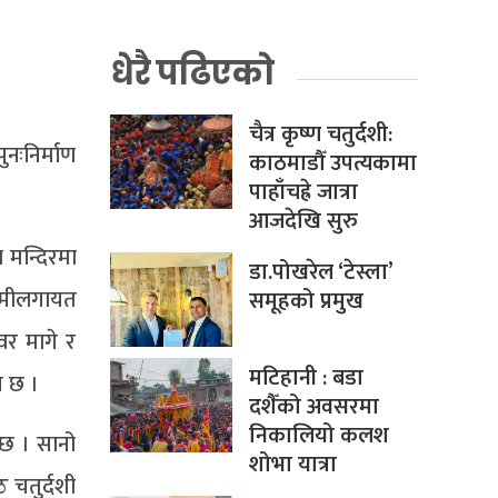
धेरै पढिएको
चैत्र कृष्ण चतुर्दशी:
नःनिर्माण
काठमाडौँ उपत्यकामा
पाहाँचह्रे जात्रा
आजदेखि सुरु
 मन्दिरमा
डा.पोखरेल ‘टेस्ला’
ल्मीलगायत
समूहको प्रमुख
वर मागे र
मटिहानी : बडा
न छ ।
दशैँको अवसरमा
निकालियो कलश
्छ । सानो
शोभा यात्रा
ठ चतुर्दशी