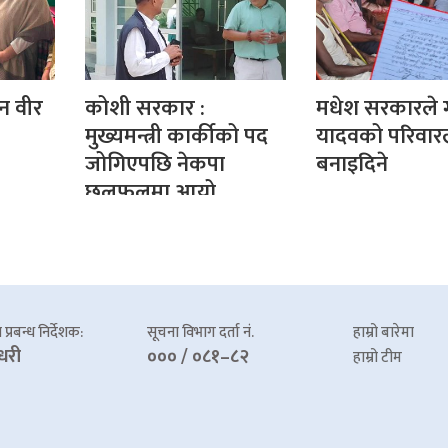
न वीर
कोशी सरकार :
मधेश सरकारले 
मुख्यमन्त्री कार्कीको पद
यादवको परिवार
जोगिएपछि नेकपा
बनाइदिने
छलफलमा आयो
प्रबन्ध निर्देशक:
सूचना विभाग दर्ता नं.
हाम्रो बारेमा
धरी
००० / ०८१–८२
हाम्रो टीम