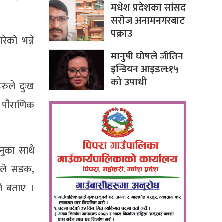
मधेश प्रदेशका सांसद
सरोज अनामनगरबाट
पक्राउ
ेको भन्ने
मानुषी घोषले जीतिन
इन्डियन आइडल:१५
को उपाधी
रुले दुःख
े पौराणिक
नुका साथै
काले सडक,
ले बताए ।