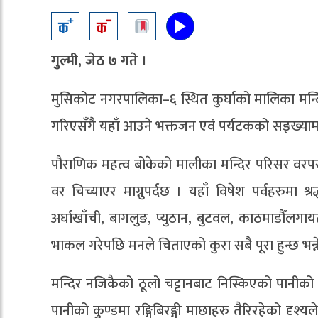
गुल्मी, जेठ ७ गते ।
मुसिकोट नगरपालिका–६ स्थित कुर्घाको मालिका मन्दिर
गरिएसँगै यहाँ आउने भक्तजन एवं पर्यटकको सङ्ख्यामा 
पौराणिक महत्व बोकेको मालीका मन्दिर परिसर वरपर द
वर चिच्याएर माग्नुपर्दछ । यहाँ विषेश पर्वहरुमा श
अर्घाखाँची, बागलुङ, प्युठान, बुटवल, काठमाडौँलगाय
भाकल गरेपछि मनले चिताएको कुरा सबै पूरा हुन्छ भन्
मन्दिर नजिकैको ठूलो चट्टानबाट निस्किएको पानीको 
पानीको कुण्डमा रङ्गिबिरङ्गी माछाहरु तैरिरहेको दृश्यल