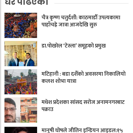
धेरै पढिएको
चैत्र कृष्ण चतुर्दशी: काठमाडौँ उपत्यकामा
पाहाँचह्रे जात्रा आजदेखि सुरु
डा.पोखरेल ‘टेस्ला’ समूहको प्रमुख
मटिहानी : बडा दशैँको अवसरमा निकालियो
कलश शोभा यात्रा
मधेश प्रदेशका सांसद सरोज अनामनगरबाट
पक्राउ
मानुषी घोषले जीतिन इन्डियन आइडल:१५